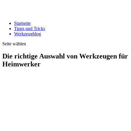
Startseite
Tipps und Tricks
Werkzeugblog
Seite wählen
Die richtige Auswahl von Werkzeugen für
Heimwerker
Heimwerken! Was bei einigen eine freudige Emotion auslöst,
verursacht bei anderen den blanken Horror. Dennoch benötigt jede
Seite die richtigen Werkzeuge, um anfallende Reparaturen zu
erledigen oder neue Projekte umzusetzen. Dabei ist der
Werkzeugkoffer oft ein Begleiter für viele Jahre. Dementsprechend
sollte beim Werkzeug kaufen auf Qualität geachtet werden. Denn
wer billig kauft, kauft oft zweimal. Welche Must-have dabei
unbedingt Teil der Werkzeugsammlung sein sollten, stellen wir hier
im Folgenden zusammen.