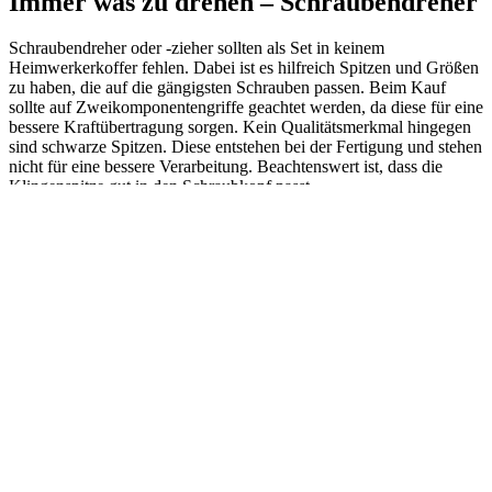
Das Präzise – Stahlbandmaß
Ein Stahlbandmaß sollte über einige Eigenschaften verfügen, die vor
dem Kauf sichergestellt werden. So muss es aus rostfreiem Stahl
gefertigt und mit einem Federbandstahl hergestellt sein. Eine Länge
von zwei bis fünf Meter sind ausreichend. Aufgerollt ist es in einer
Kunststoff- oder Metallkassette und der Aufdruck sollte geätzt sein,
um auch hohen Ansprüchen zu genügen.
Für das Grobe – Fuchsschwanz
Diese Säge ist, wenn auf eine gute Ausführung geachtet wird, ein
richtige Allrounder. Auch für Linkshänder gibt es Fuchsschwänze,
die sich an den ergonomischen Besonderheiten orientieren. Mit einer
Blattlänge von bis zu 50 Zentimetern, lässt sich Holz einwandfrei
sägen. Ist ein Wechseln des Sägeblattes möglich, kann mit einem
speziellen Sägeblatt auch anderer Baustoff gesägt werden. Dank der
breiten Fläche werden gerade Schnitte ermöglicht, sobald der
Fuchsschwanz in das Material eingedrungen ist.