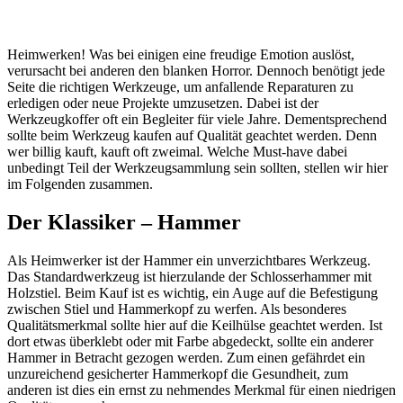
Klingenspitze gut in den Schraubkopf passt.
Der Spezialist – Schraubenschlüssel
Benötigt werden Schraubenschlüssel für das Anziehen oder Lockern
von Sechskantkopfschrauben. Für den Heimgebrauch finden sich
sehr gute Sets, die aus acht bis zehn Kombischlüsseln bestehen.
Auch hier sollte kein Kompromiss eingegangen werden. So sollte
minderwertig produziertes Werkzeug vermieden werden, indem auf
eine Marke oder den Fachhändler beim Kauf vertraut wird. Hier
sind auch Steckschlüsselsätze, in Kombination mit einer Ratsche
denkbar. Hauptaugenmerk sollte hierbei auf einer feinen
Verzahnung und der umschaltbaren Arbeitsrichtung liegen.
Greifen und Halten – Schlüsselzange
Schlüsselzangen ermöglichen mit ihrer Hebelwirkung und den
glatten Backen ein schonendes Arbeiten an allen Oberflächen. So
lassen sich mit einer solchen Zange auch leicht anfällige Armaturen
festziehen. Im Heimwerkerset empfehlen sich zwei dieser Zangen.
Eine mit einer Länge von rund 25 Zentimetern und eine etwas
kleinere mit rund 18 Zentimetern. Neben der Qualität ist hier auch
auf einen entsprechenden Klemmschutz zu achten. Die Griffe
sollten sich nur so weit zusammendrücken lassen, dass dabei kein